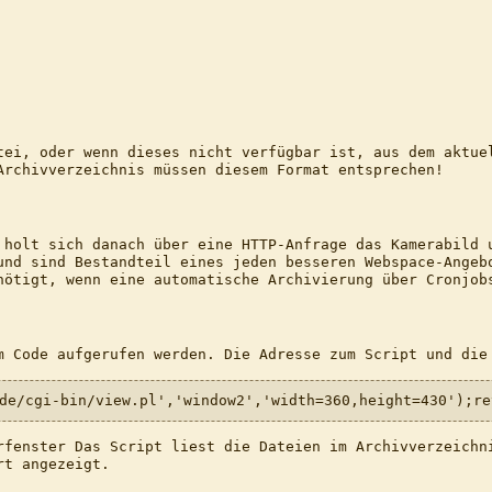
tei, oder wenn dieses nicht verfügbar ist, aus dem aktue
Archivverzeichnis müssen diesem Format entsprechen!
 holt sich danach über eine HTTP-Anfrage das Kamerabild 
und sind Bestandteil eines jeden besseren Webspace-Angeb
nötigt, wenn eine automatische Archivierung über Cronjob
m Code aufgerufen werden. Die Adresse zum Script und die
de/cgi-bin/view.pl','window2','width=360,height=430');re
rfenster Das Script liest die Dateien im Archivverzeichn
rt angezeigt.