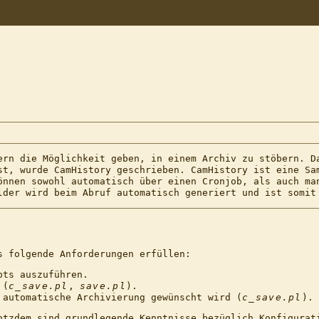
ern die Möglichkeit geben, in einem Archiv zu stöbern. D
st, wurde CamHistory geschrieben. CamHistory ist eine Sa
önnen sowohl automatisch über einen Cronjob, als auch ma
lder wird beim Abruf automatisch generiert und ist somit
s folgende Anforderungen erfüllen:
pts auszuführen.
 (
c_save.pl
,
save.pl
).
 automatische Archivierung gewünscht wird (
c_save.pl
).
otzdem sind grundlegende Kenntnisse bezüglich Konfigurat