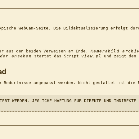
ypische WebCam-Seite. Die Bildaktualisierung erfolgt dur
nur aus den beiden Verweisen am Ende.
Kamerabild archi
der ansehen
startet das Script
view.pl
und zeigt den 
ad
n Bedürfnisse angepasst werden. Nicht gestattet ist die 
IERT WERDEN. JEGLICHE HAFTUNG FÜR DIREKTE UND INDIREKTE 