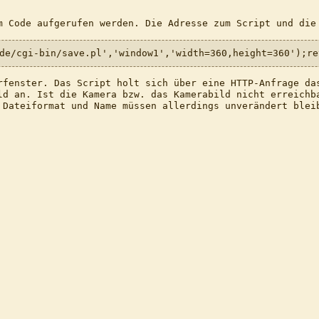
m Code aufgerufen werden. Die Adresse zum Script und die
de/cgi-bin/save.pl','window1','width=360,height=360');re
rfenster. Das Script holt sich über eine HTTP-Anfrage da
ld an. Ist die Kamera bzw. das Kamerabild nicht erreich
 Dateiformat und Name müssen allerdings unverändert blei