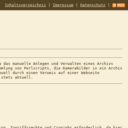
Inhaltsverzeichnis
|
Impressum
|
Datenschutz
|
a das manuelle Anlegen und Verwalten eines Archivs
mmlung von Perlscripts, die Kamerabilder in ein Archiv
nuell durch einen Verweis auf einer Webseite
 stets aktuell.
ion, Zugriffsrechte und Cronjobs erforderlich, da hier