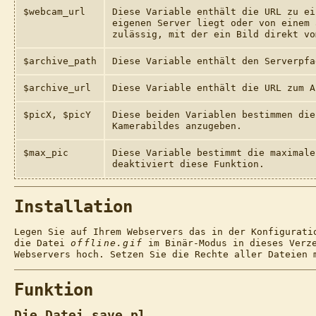
$webcam_url
Diese Variable enthält die URL zu ei
eigenen Server liegt oder von einem
zulässig, mit der ein Bild direkt vo
$archive_path
Diese Variable enthält den Serverpfa
$archive_url
Diese Variable enthält die URL zum A
$picX, $picY
Diese beiden Variablen bestimmen die
Kamerabildes anzugeben.
$max_pic
Diese Variable bestimmt die maximale
deaktiviert diese Funktion.
Installation
Legen Sie auf Ihrem Webservers das in der Konfigurati
die Datei
offline.gif
im Binär-Modus in dieses Verz
Webservers hoch. Setzen Sie die Rechte aller Dateien
Funktion
Die Datei save.pl